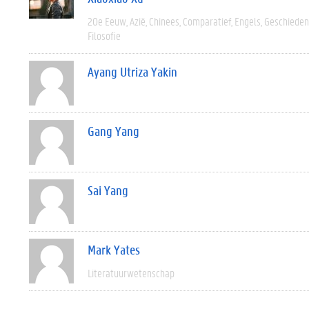
20e Eeuw
Azië
Chinees
Comparatief
Engels
Geschieden
Filosofie
Ayang Utriza Yakin
Gang Yang
Sai Yang
Mark Yates
Literatuurwetenschap