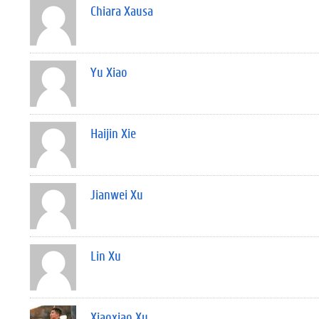
Chiara Xausa
Yu Xiao
Haijin Xie
Jianwei Xu
Lin Xu
Xiaoxiao Xu