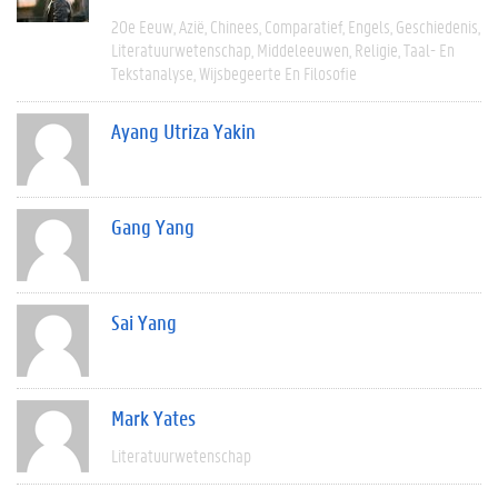
20e Eeuw
Azië
Chinees
Comparatief
Engels
Geschiedenis
Literatuurwetenschap
Middeleeuwen
Religie
Taal- En
Tekstanalyse
Wijsbegeerte En Filosofie
Ayang Utriza Yakin
Gang Yang
Sai Yang
Mark Yates
Literatuurwetenschap