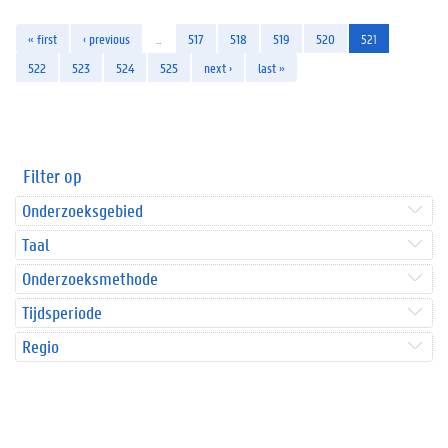
« first
‹ previous
…
517
518
519
520
521
522
523
524
525
next ›
last »
Filter op
Onderzoeksgebied
Taal
Onderzoeksmethode
Tijdsperiode
Regio