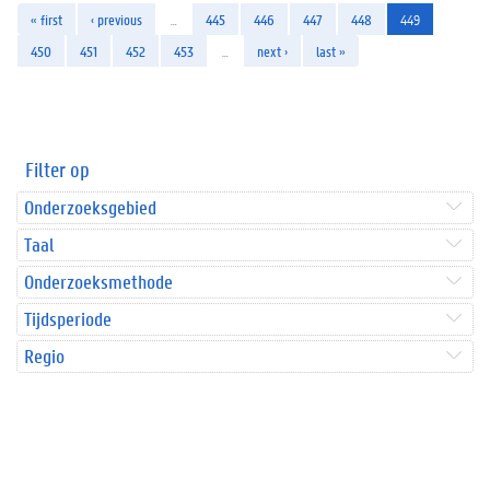
« first
‹ previous
…
445
446
447
448
449
450
451
452
453
…
next ›
last »
Filter op
Onderzoeksgebied
Taal
Onderzoeksmethode
Tijdsperiode
Regio