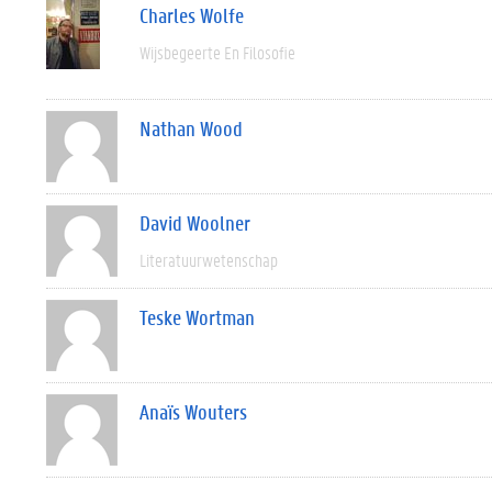
Charles Wolfe
Wijsbegeerte En Filosofie
Nathan Wood
David Woolner
Literatuurwetenschap
Teske Wortman
Anaïs Wouters