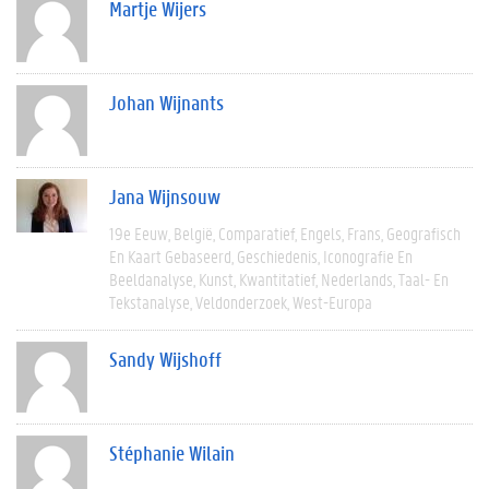
Martje Wijers
Johan Wijnants
Jana Wijnsouw
19e Eeuw
België
Comparatief
Engels
Frans
Geografisch
En Kaart Gebaseerd
Geschiedenis
Iconografie En
Beeldanalyse
Kunst
Kwantitatief
Nederlands
Taal- En
Tekstanalyse
Veldonderzoek
West-Europa
Sandy Wijshoff
Stéphanie Wilain