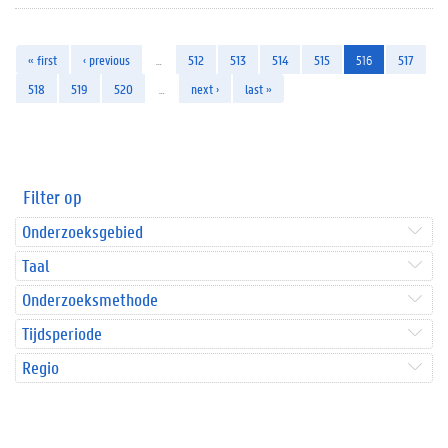
« first
‹ previous
…
512
513
514
515
516
517
518
519
520
…
next ›
last »
Filter op
Onderzoeksgebied
Taal
Onderzoeksmethode
Tijdsperiode
Regio