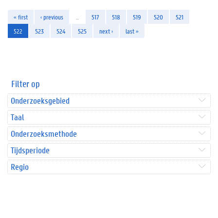
« first
‹ previous
…
517
518
519
520
521
522
523
524
525
next ›
last »
Filter op
Onderzoeksgebied
Taal
Onderzoeksmethode
Tijdsperiode
Regio