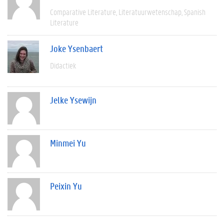
Comparative Literature
Literatuurwetenschap
Spanish
Literature
Joke Ysenbaert
Didactiek
Jelke Ysewijn
Minmei Yu
Peixin Yu