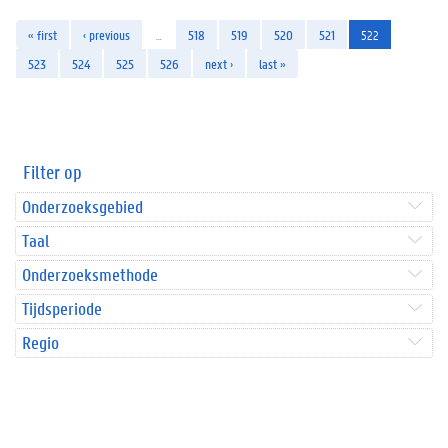
« first
‹ previous
…
518
519
520
521
522
523
524
525
526
next ›
last »
Filter op
Onderzoeksgebied
Taal
Onderzoeksmethode
Tijdsperiode
Regio