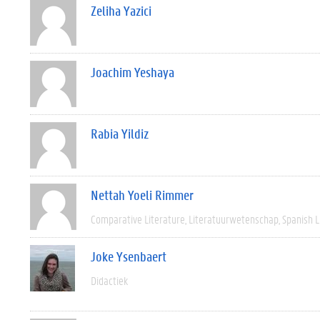
Zeliha Yazici
Joachim Yeshaya
Rabia Yildiz
Nettah Yoeli Rimmer
Comparative Literature
Literatuurwetenschap
Spanish L
Joke Ysenbaert
Didactiek