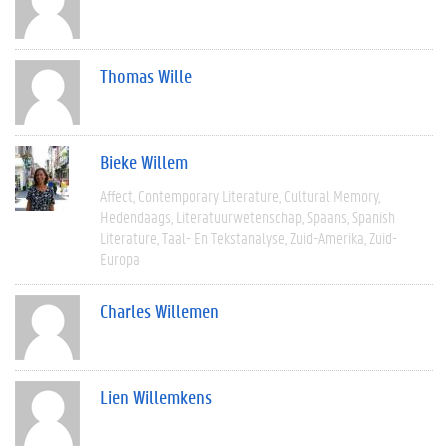
Thomas Wille
Bieke Willem
Affect
Contemporary Literature
Cultural Memory
Hedendaags
Literatuurwetenschap
Spaans
Spanish
Literature
Taal- En Tekstanalyse
Zuid-Amerika
Zuid-
Europa
Charles Willemen
Lien Willemkens