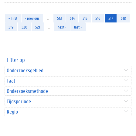
« first
‹ previous
…
513
514
515
516
517
518
519
520
521
…
next ›
last »
Filter op
Onderzoeksgebied
Taal
Onderzoeksmethode
Tijdsperiode
Regio