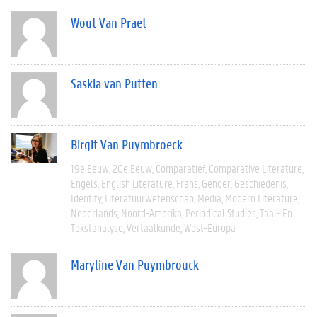
Wout Van Praet
Saskia van Putten
Birgit Van Puymbroeck
19e Eeuw
20e Eeuw
Comparatief
Comparative Literature
Engels
English Literature
Frans
Gender
Geschiedenis
Identity
Literatuurwetenschap
Media
Modern Literature
Nederlands
Noord-Amerika
Periodical Studies
Taal- En
Tekstanalyse
Vertaalkunde
West-Europa
Maryline Van Puymbrouck