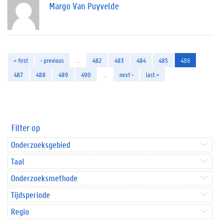
Margo Van Puyvelde
« first
‹ previous
…
482
483
484
485
486
487
488
489
490
…
next ›
last »
Filter op
Onderzoeksgebied
Taal
Onderzoeksmethode
Tijdsperiode
Regio