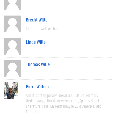
Brecht Wille
Literatuurwetenschap
Linde Wille
Thomas Wille
Bieke Willem
Affect
Contemporary Literature
Cultural Memory
Hedendaags
Literatuurwetenschap
Spaans
Spanish
Literature
Taal- En Tekstanalyse
Zuid-Amerika
Zuid-
Europa