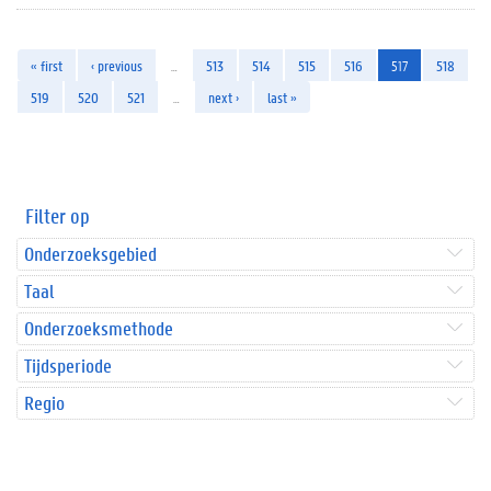
« first
‹ previous
…
513
514
515
516
517
518
519
520
521
…
next ›
last »
Filter op
Onderzoeksgebied
Taal
Onderzoeksmethode
Tijdsperiode
Regio