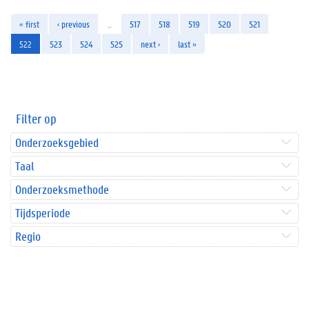
« first
‹ previous
…
517
518
519
520
521
522
523
524
525
next ›
last »
Filter op
Onderzoeksgebied
Taal
Onderzoeksmethode
Tijdsperiode
Regio