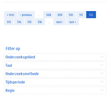
« first
‹ previous
…
508
509
510
511
512
513
514
515
516
…
next ›
last »
Filter op
Onderzoeksgebied
Taal
Onderzoeksmethode
Tijdsperiode
Regio