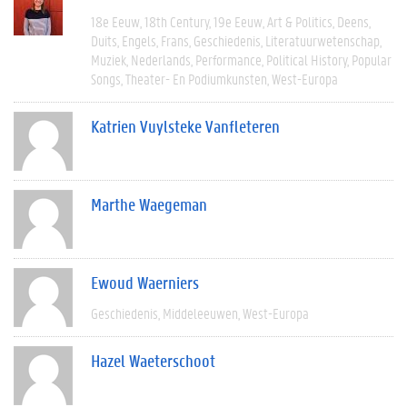
18e Eeuw
18th Century
19e Eeuw
Art & Politics
Deens
Duits
Engels
Frans
Geschiedenis
Literatuurwetenschap
Muziek
Nederlands
Performance
Political History
Popular
Songs
Theater- En Podiumkunsten
West-Europa
Katrien Vuylsteke Vanfleteren
Marthe Waegeman
Ewoud Waerniers
Geschiedenis
Middeleeuwen
West-Europa
Hazel Waeterschoot