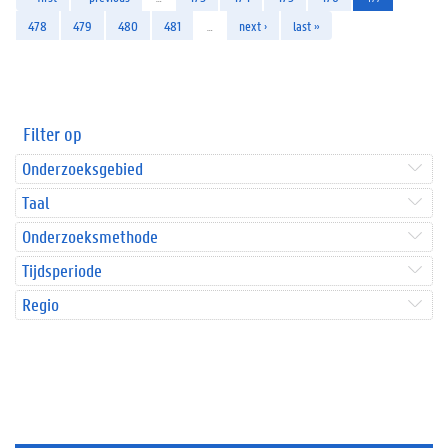
478
479
480
481
…
next ›
last »
Filter op
Onderzoeksgebied
Taal
Onderzoeksmethode
Tijdsperiode
Regio