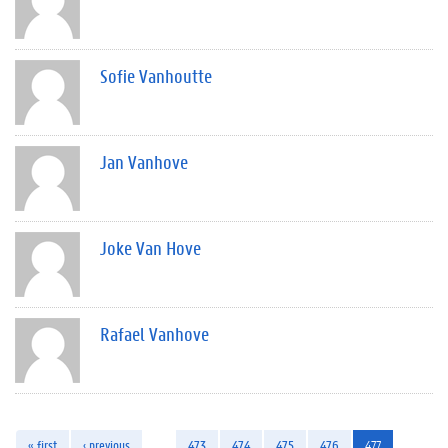
Sofie Vanhoutte
Jan Vanhove
Joke Van Hove
Rafael Vanhove
« first
‹ previous
…
473
474
475
476
477