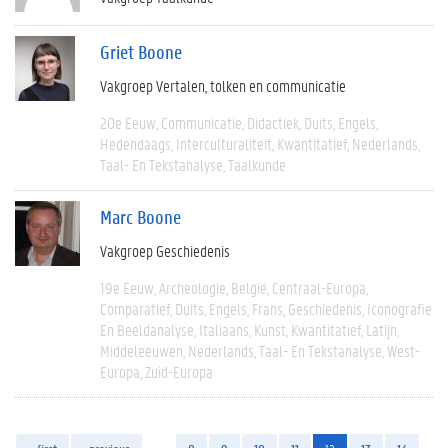
Griet Boone
Vakgroep Vertalen, tolken en communicatie
20e Eeuw
Communicatie
Didactiek
Duits
Engels
Hedendaags
Interculturaliteit
Kwantitatief
Nederlands
Taal- En Tekstanalyse
Taalkunde
Marc Boone
Vakgroep Geschiedenis
19e Eeuw
Archeologie
België
Centraal-Europa
Comparatief
Duits
Engels
Frans
Geschiedenis
Iconografie
En Beeldanalyse
Italiaans
Kunst
Kwantitatief
Latijn
Middeleeuwen
Nederlands
Taal- En Tekstanalyse
West-
Europa
Zuid-Europa