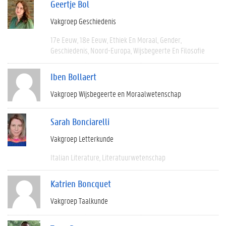
Geertje Bol
Vakgroep Geschiedenis
17e Eeuw
18e Eeuw
Ethiek En Moraal
Gender
Geschiedenis
Noord-Europa
Wijsbegeerte En Filosofie
Iben Bollaert
Vakgroep Wijsbegeerte en Moraalwetenschap
Sarah Bonciarelli
Vakgroep Letterkunde
Italian Literature
Literatuurwetenschap
Katrien Boncquet
Vakgroep Taalkunde