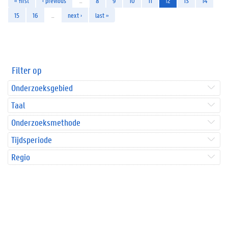
« first
‹ previous
…
8
9
10
11
12
13
14
15
16
…
next ›
last »
Filter op
Onderzoeksgebied
Taal
Onderzoeksmethode
Tijdsperiode
Regio