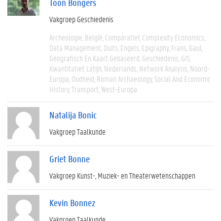
Toon Bongers
Vakgroep Geschiedenis
Archeologie
België
Comparatief
Complexity Economics
Data Management
Duits
Engels
Epigraphy
Frans
Gaul
Geografisch En Kaart Gebaseerd
Geschiedenis
GIS
Kwantitatief
Latijn
Nederlands
Network Analysis
Noord-
Europa
Oudheid
Roman Archaeology
Social And Economic
History
Transport
West-Europa
Natalija Bonic
Vakgroep Taalkunde
Griet Bonne
Vakgroep Kunst-, Muziek- en Theaterwetenschappen
Kevin Bonnez
Vakgroep Taalkunde