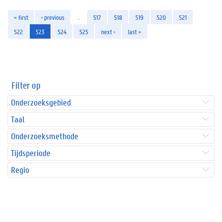
« first
‹ previous
…
517
518
519
520
521
522
523
524
525
next ›
last »
Filter op
Onderzoeksgebied
Taal
Onderzoeksmethode
Tijdsperiode
Regio