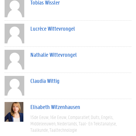
Tobias Wissler
Lucrèce Wittevrongel
Nathalie Wittevrongel
Claudia Wittig
Elisabeth Witzenhausen
15de Eeuw
16e Eeuw
Comparatief
Duits
Engels
Middeleeuwen
Nederlands
Taal- En Tekstanalyse
Taalkunde
Taaltechnologie