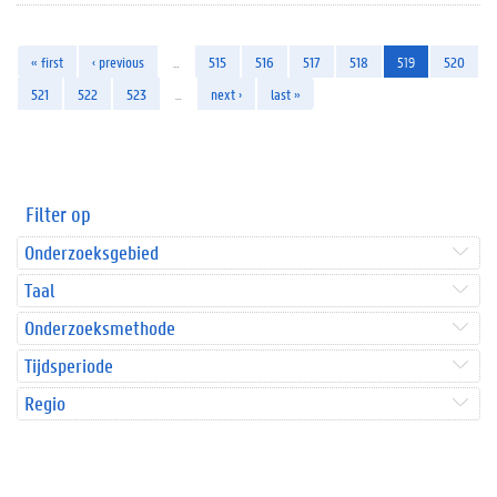
« first
‹ previous
…
515
516
517
518
519
520
521
522
523
…
next ›
last »
Filter op
Onderzoeksgebied
Taal
Onderzoeksmethode
Tijdsperiode
Regio