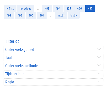
« first
‹ previous
…
493
494
495
496
497
498
499
500
501
…
next ›
last »
Filter op
Onderzoeksgebied
Taal
Onderzoeksmethode
Tijdsperiode
Regio