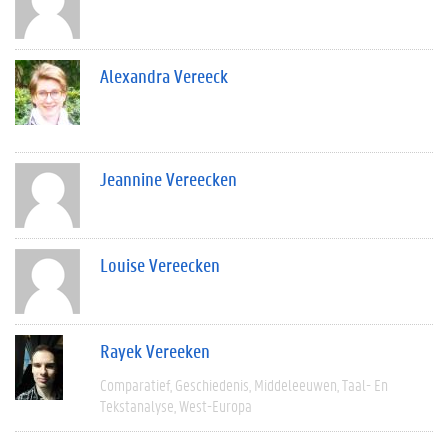
Alexandra Vereeck
Jeannine Vereecken
Louise Vereecken
Rayek Vereeken
Comparatief
Geschiedenis
Middeleeuwen
Taal- En
Tekstanalyse
West-Europa