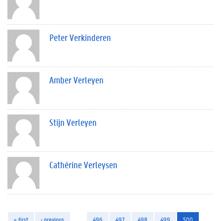
Peter Verkinderen
Amber Verleyen
Stijn Verleyen
Cathérine Verleysen
« first
‹ previous
…
496
497
498
499
500