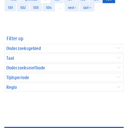
501
502
503
504
…
next ›
last »
Filter op
Onderzoeksgebied
Taal
Onderzoeksmethode
Tijdsperiode
Regio