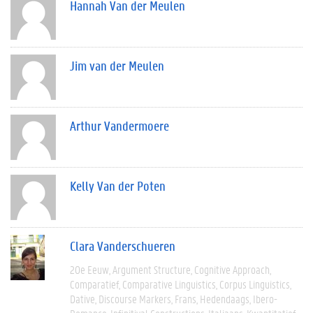
Hannah Van der Meulen
Jim van der Meulen
Arthur Vandermoere
Kelly Van der Poten
Clara Vanderschueren
20e Eeuw
Argument Structure
Cognitive Approach
Comparatief
Comparative Linguistics
Corpus Linguistics
Dative
Discourse Markers
Frans
Hedendaags
Ibero-