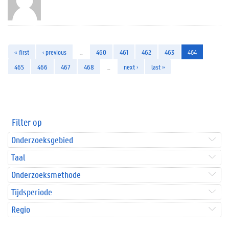
« first
‹ previous
…
460
461
462
463
464
465
466
467
468
…
next ›
last »
Filter op
Onderzoeksgebied
Taal
Onderzoeksmethode
Tijdsperiode
Regio