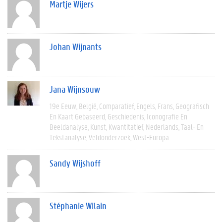
Martje Wijers
Johan Wijnants
Jana Wijnsouw
19e Eeuw
België
Comparatief
Engels
Frans
Geografisch
En Kaart Gebaseerd
Geschiedenis
Iconografie En
Beeldanalyse
Kunst
Kwantitatief
Nederlands
Taal- En
Tekstanalyse
Veldonderzoek
West-Europa
Sandy Wijshoff
Stéphanie Wilain