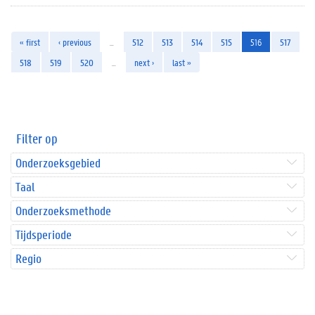
« first
‹ previous
…
512
513
514
515
516
517
518
519
520
…
next ›
last »
Filter op
Onderzoeksgebied
Taal
Onderzoeksmethode
Tijdsperiode
Regio