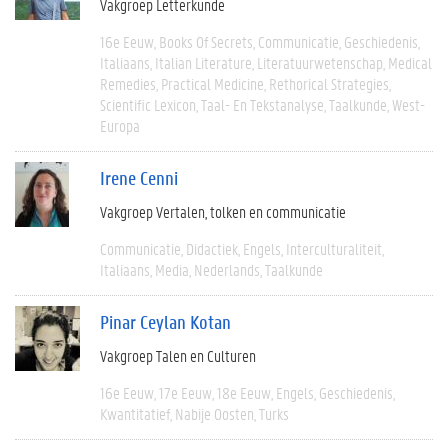
Vakgroep Letterkunde
16e Eeuw
Books Of Secrets
Communicatie
Geschiedenis
Italiaans
Italian Literature
Literatuurwetenschap
Medical
Remedies
Practical Medicine
Rethorical Strategies
Scientific Lexicon
Taal- En Tekstanalyse
Taalkunde
West-
Europa
Irene Cenni
Vakgroep Vertalen, tolken en communicatie
Communicatie
Didactiek
Engels
Interculturaliteit
Italiaans
Media
Nederlands
Taalkunde
Pinar Ceylan Kotan
Vakgroep Talen en Culturen
16e Eeuw
17e Eeuw
18e Eeuw
Engels
Geschiedenis
Kwantitatief
Nabije Oosten
Turks