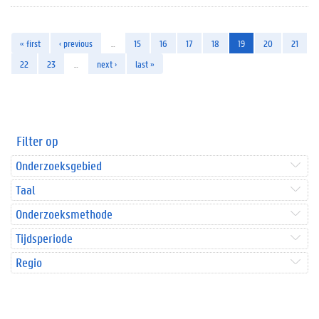
« first
‹ previous
…
15
16
17
18
19
20
21
22
23
…
next ›
last »
Filter op
Onderzoeksgebied
Taal
Onderzoeksmethode
Tijdsperiode
Regio