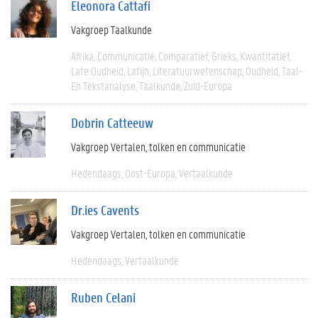
Eleonora Cattafi
Vakgroep Taalkunde
Afrika
Communicatie
Comparatief
Grieks
Kwantitatief
Late Oudheid
Latijn
Literatuurwetenschap
Oudheid
Taal-
En Tekstanalyse
Taalkunde
Zuid-Europa
Dobrin Catteeuw
Vakgroep Vertalen, tolken en communicatie
Hedendaags
Oost-Europa
Vertaalkunde
Dr.ies Cavents
Vakgroep Vertalen, tolken en communicatie
Hedendaags
Vertaalkunde
Ruben Celani