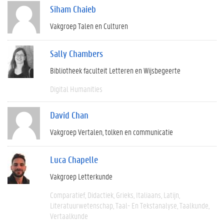
Siham Chaieb
Vakgroep Talen en Culturen
Sally Chambers
Bibliotheek faculteit Letteren en Wijsbegeerte
Digital Humanities
David Chan
Vakgroep Vertalen, tolken en communicatie
Luca Chapelle
Vakgroep Letterkunde
Comparatief
Didactiek
Grieks
Italiaans
Latijn
Literatuurwetenschap
Taal- En Tekstanalyse
Taalkunde
Vertaalkunde