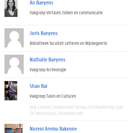
An Baeyens
Vakgroep Vertalen, tolken en communicatie
Joris Baeyens
Bibliotheek faculteit Letteren en Wijsbegeerte
Nathalie Baeyens
Vakgroep Archeologie
Shan Bai
Vakgroep Talen en Culturen
Azië
Chinees
Comparatief
Surveys En Enquêtering
Taal-
En Tekstanalyse
Veldonderzoek
Nureni Aremu Bakenne