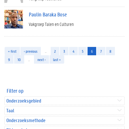
Paulin Baraka Bose
Vakgroep Talen en Culturen
« first
‹ previous
…
2
3
4
5
6
7
8
9
10
…
next ›
last »
Filter op
Onderzoeksgebied
Taal
Onderzoeksmethode