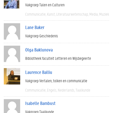
Vakgroep Talen en Culturen
Communicatie
Kunst
Literatuurwetenschap
Media
Muziek
Lane Baker
Vakgroep Geschiedenis
Olga Baklunova
Bibliotheek faculteit Letteren en Wijsbegeerte
Laurence Balliu
Vakgroep Vertalen, tolken en communicatie
Communicatie
Engels
Nederlands
Taalkunde
Isabelle Bambust
Vakgroep Taalkunde