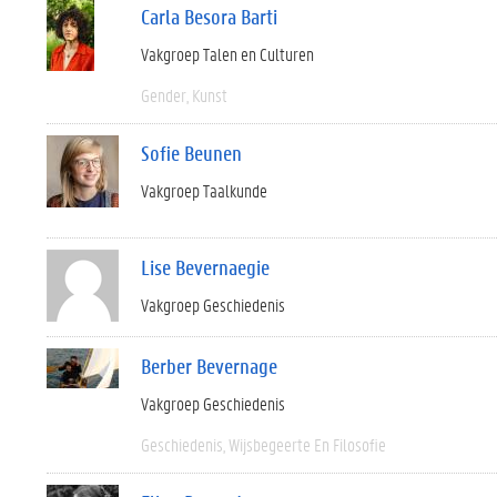
Carla Besora Barti
Vakgroep Talen en Culturen
Gender
Kunst
Sofie Beunen
Vakgroep Taalkunde
Lise Bevernaegie
Vakgroep Geschiedenis
Berber Bevernage
Vakgroep Geschiedenis
Geschiedenis
Wijsbegeerte En Filosofie