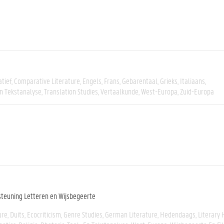
tief
Comparative Literature
Engels
Frans
Gebarentaal
Grieks
Italiaans
En Tekstanalyse
Translation Studies
Vertaalkunde
West-Europa
Zuid-Europa
steuning Letteren en Wijsbegeerte
ure
Duits
Ecocriticism
Genre Studies
German Literature
Hedendaags
Literary 