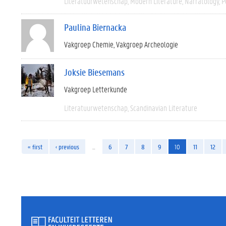
Literatuurwetenschap
Modern Literature
Narratology
P
Paulina Biernacka
Vakgroep Chemie
Vakgroep Archeologie
Joksie Biesemans
Vakgroep Letterkunde
Literatuurwetenschap
Scandinavian Literature
« first
‹ previous
…
6
7
8
9
10
11
12