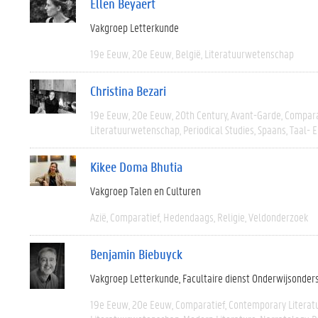
Ellen Beyaert
Vakgroep Letterkunde
19e Eeuw
20e Eeuw
België
Literatuurwetenschap
Christina Bezari
19e Eeuw
20e Eeuw
20th Century
Avant-Garde
Compara
Literatuurwetenschap
Periodical Studies
Spaans
Taal- 
Kikee Doma Bhutia
Vakgroep Talen en Culturen
Azië
Comparatief
Hedendaags
Religie
Veldonderzoek
Benjamin Biebuyck
Vakgroep Letterkunde
Facultaire dienst Onderwijsonder
19e Eeuw
20e Eeuw
Comparatief
Contemporary Literat