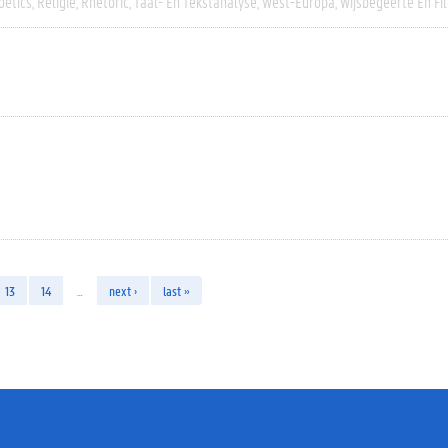
oetics
Religie
Rhetoric
Taal- En Tekstanalyse
West-Europa
Wijsbegeerte En Fil
13
14
…
next ›
last »