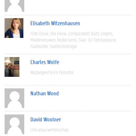
Elisabeth Witzenhausen
15de Eeuw
16e Eeuw
Comparatief
Duits
Engels
Middeleeuwen
Nederlands
Taal- En Tekstanalyse
Taalkunde
Taaltechnologie
Charles Wolfe
Wijsbegeerte En Filosofie
Nathan Wood
David Woolner
Literatuurwetenschap