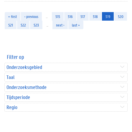
« first
‹ previous
…
515
516
517
518
519
520
521
522
523
…
next ›
last »
Filter op
Onderzoeksgebied
Taal
Onderzoeksmethode
Tijdsperiode
Regio