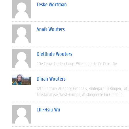
Teske Wortman
Anaïs Wouters
Dietlinde Wouters
20e Eeuw
Hedendaags
Wijsbegeerte En Filosofie
Dinah Wouters
12th Century
Allegory
Exegesis
Hildegard Of Bingen
Lati
Tekstanalyse
West-Europa
Wijsbegeerte En Filosofie
Chi-Hsiu Wu