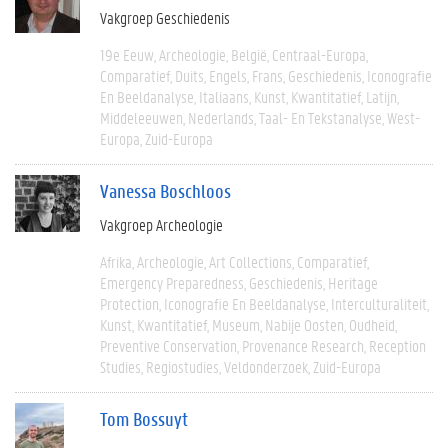
Vakgroep Geschiedenis
19e Eeuw
Archeologie
België
Centraal-Europa
Comparatief
Duits
Engels
Frans
Geschiedenis
Iconografie
En Beeldanalyse
Italiaans
Kunst
Kwantitatief
Latijn
Middeleeuwen
Nederlands
Taal- En Tekstanalyse
West-
Europa
Zuid-Europa
Vanessa Boschloos
Vakgroep Archeologie
Afrika
Archeologie
Art Collections
Comparatief
Emergency Preparedness
Geschiedenis
Heritage
Protection
Iconografie En Beeldanalyse
Interculturaliteit
Kunst
Kwantitatief
Museum
Nabije Oosten
Oudheid
Preventive Conservation
Provenance Research
Reception
Studies
Regiostudies
Veldonderzoek
Zuid-Europa
Tom Bossuyt