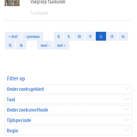
Vakgroep Taalkunde
Taalkunde
« first
‹ previous
…
8
9
10
11
12
13
14
15
16
…
next ›
last »
Filter op
Onderzoeksgebied
Taal
Onderzoeksmethode
Tijdsperiode
Regio