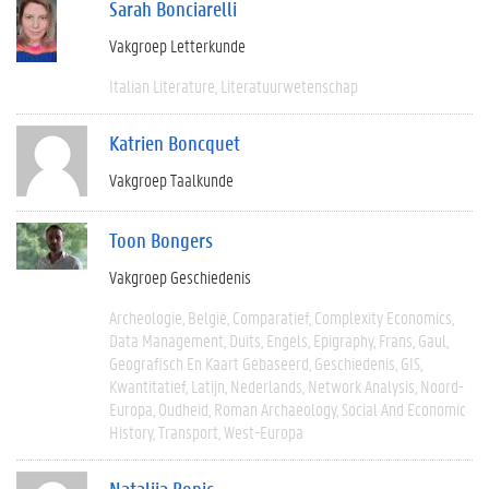
Sarah Bonciarelli
Vakgroep Letterkunde
Italian Literature
Literatuurwetenschap
Katrien Boncquet
Vakgroep Taalkunde
Toon Bongers
Vakgroep Geschiedenis
Archeologie
België
Comparatief
Complexity Economics
Data Management
Duits
Engels
Epigraphy
Frans
Gaul
Geografisch En Kaart Gebaseerd
Geschiedenis
GIS
Kwantitatief
Latijn
Nederlands
Network Analysis
Noord-
Europa
Oudheid
Roman Archaeology
Social And Economic
History
Transport
West-Europa
Natalija Bonic