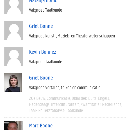
Vakgroep Taalkunde
Griet Bonne
Vakgroep Kunst-, Muziek- en Theaterwetenschappen
Kevin Bonnez
Vakgroep Taalkunde
Griet Boone
Vakgroep Vertalen, tolken en communicatie
20e Eeuw
Communicatie
Didactiek
Duits
Engels
Hedendaags
Interculturaliteit
Kwantitatief
Nederlands
Taal- En Tekstanalyse
Taalkunde
Marc Boone