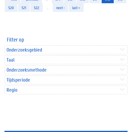
520
521
522
…
next ›
last »
Filter op
Onderzoeksgebied
Taal
Onderzoeksmethode
Tijdsperiode
Regio