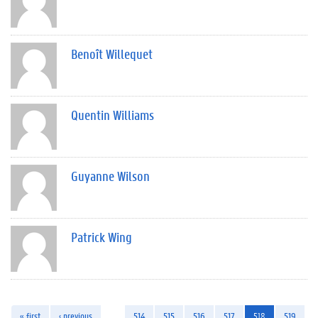
Benoît Willequet
Quentin Williams
Guyanne Wilson
Patrick Wing
« first
‹ previous
…
514
515
516
517
518
519