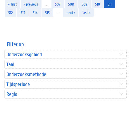
« first
‹ previous
…
507
508
509
510
511
512
513
514
515
…
next ›
last »
Filter op
Onderzoeksgebied
Taal
Onderzoeksmethode
Tijdsperiode
Regio