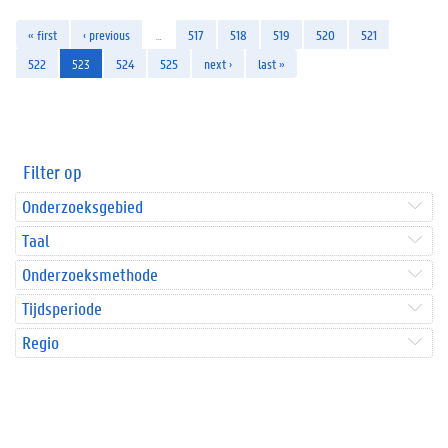
« first
‹ previous
…
517
518
519
520
521
522
523
524
525
next ›
last »
Filter op
Onderzoeksgebied
Taal
Onderzoeksmethode
Tijdsperiode
Regio