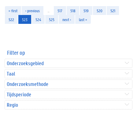
« first
‹ previous
…
517
518
519
520
521
522
523
524
525
next ›
last »
Filter op
Onderzoeksgebied
Taal
Onderzoeksmethode
Tijdsperiode
Regio