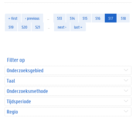
« first
‹ previous
…
513
514
515
516
517
518
519
520
521
…
next ›
last »
Filter op
Onderzoeksgebied
Taal
Onderzoeksmethode
Tijdsperiode
Regio