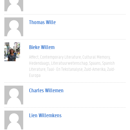
Thomas Wille
Bieke Willem
Affect
Contemporary Literature
Cultural Memory
Hedendaags
Literatuurwetenschap
Spaans
Spanish
Literature
Taal- En Tekstanalyse
Zuid-Amerika
Zuid-
Europa
Charles Willemen
Lien Willemkens