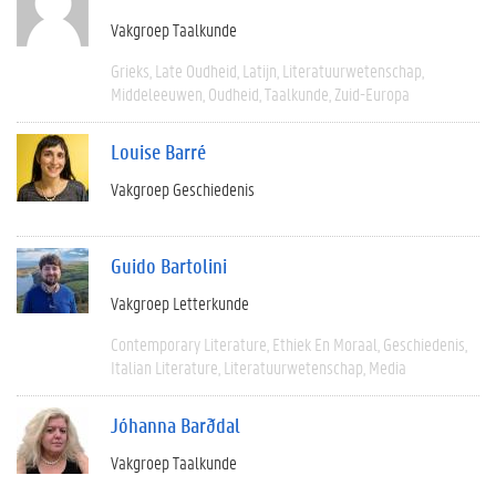
Vakgroep Taalkunde
Grieks
Late Oudheid
Latijn
Literatuurwetenschap
Middeleeuwen
Oudheid
Taalkunde
Zuid-Europa
Louise Barré
Vakgroep Geschiedenis
Guido Bartolini
Vakgroep Letterkunde
Contemporary Literature
Ethiek En Moraal
Geschiedenis
Italian Literature
Literatuurwetenschap
Media
Jóhanna Barðdal
Vakgroep Taalkunde