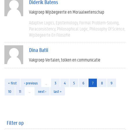
Diderik Batens
Vakgroep Wijsbegeerte en Moraalwetenschap
Adaptive Logics
Epistemology
Formal Problem-Solving
Paraconsistency
Philosophical Logic
Philosophy Of Science
Wijsbegeerte En Filosofie
Dina Batii
Vakgroep Vertalen, tolken en communicatie
« first
‹ previous
…
3
4
5
6
7
8
9
10
11
…
next ›
last »
Filter op