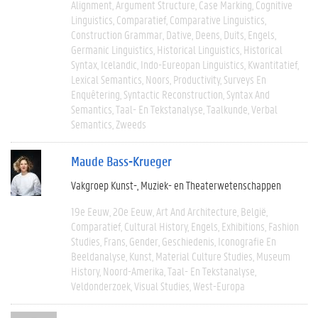
Alignment
Argument Structure
Case Marking
Cognitive
Linguistics
Comparatief
Comparative Linguistics
Construction Grammar
Dative
Deens
Duits
Engels
Germanic Linguistics
Historical Linguistics
Historical
Syntax
Icelandic
Indo-Eureopan Linguistics
Kwantitatief
Lexical Semantics
Noors
Productivity
Surveys En
Enquêtering
Syntactic Reconstruction
Syntax And
Semantics
Taal- En Tekstanalyse
Taalkunde
Verbal
Semantics
Zweeds
Maude Bass-Krueger
Vakgroep Kunst-, Muziek- en Theaterwetenschappen
19e Eeuw
20e Eeuw
Art And Architecture
België
Comparatief
Cultural History
Engels
Exhibitions
Fashion
Studies
Frans
Gender
Geschiedenis
Iconografie En
Beeldanalyse
Kunst
Material Culture Studies
Museum
History
Noord-Amerika
Taal- En Tekstanalyse
Veldonderzoek
Visual Studies
West-Europa