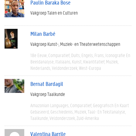
Paulin Baraka Bose
Vakgroep Talen en Culturen
Milan Barbé
Vakgroep Kunst-, Muziek- en Theaterwetenschappen
18e Eeuw
Comparatief
Duits
Engels
Frans
Iconografie En
Beeldanalyse
Italiaans
Kunst
Kwantitatief
Muziek
Nederlands
Veldonderzoek
West-Europa
Bernat Bardagil
Vakgroep Taalkunde
Amazonian Languages
Comparatief
Geografisch En Kaart
Gebaseerd
Geschiedenis
Muziek
Taal- En Tekstanalyse
Taalkunde
Veldonderzoek
Zuid-Amerika
Valentina Barrile