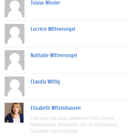
Tobias Wissler
Lucrèce Wittevrongel
Nathalie Wittevrongel
Claudia Wittig
Elisabeth Witzenhausen
15de Eeuw
16e Eeuw
Comparatief
Duits
Engels
Middeleeuwen
Nederlands
Taal- En Tekstanalyse
Taalkunde
Taaltechnologie