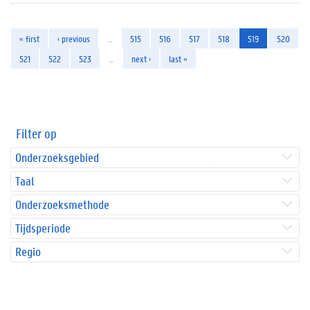
« first
‹ previous
…
515
516
517
518
519
520
521
522
523
…
next ›
last »
Filter op
Onderzoeksgebied
Taal
Onderzoeksmethode
Tijdsperiode
Regio