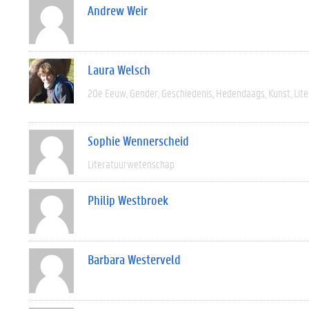
Andrew Weir
Laura Welsch
20e Eeuw
Gender
Geschiedenis
Hedendaags
Kunst
Lit
Sophie Wennerscheid
Literatuurwetenschap
Philip Westbroek
Barbara Westerveld