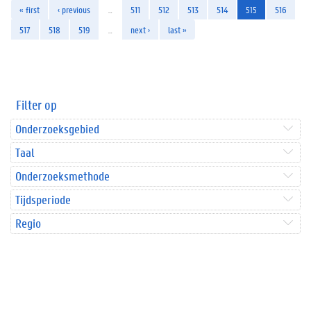
« first
‹ previous
…
511
512
513
514
515
516
517
518
519
…
next ›
last »
Filter op
Onderzoeksgebied
Taal
Onderzoeksmethode
Tijdsperiode
Regio