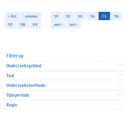
« first
‹ previous
…
511
512
513
514
515
516
517
518
519
…
next ›
last »
Filter op
Onderzoeksgebied
Taal
Onderzoeksmethode
Tijdsperiode
Regio