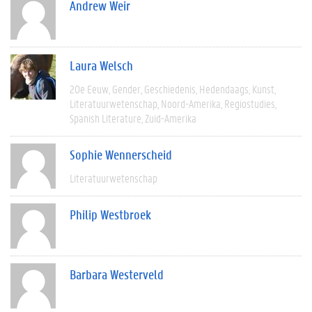
Andrew Weir
Laura Welsch
20e Eeuw
Gender
Geschiedenis
Hedendaags
Kunst
Literatuurwetenschap
Noord-Amerika
Regiostudies
Spanish Literature
Zuid-Amerika
Sophie Wennerscheid
Literatuurwetenschap
Philip Westbroek
Barbara Westerveld