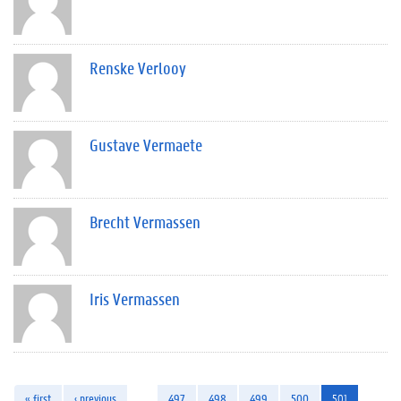
Renske Verlooy
Gustave Vermaete
Brecht Vermassen
Iris Vermassen
« first
‹ previous
…
497
498
499
500
501