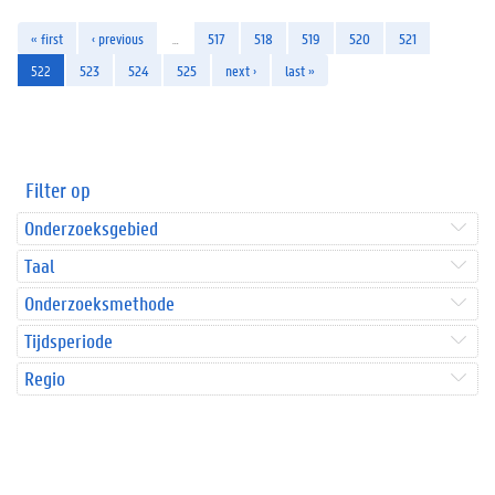
« first
‹ previous
…
517
518
519
520
521
522
523
524
525
next ›
last »
Filter op
Onderzoeksgebied
Taal
Onderzoeksmethode
Tijdsperiode
Regio