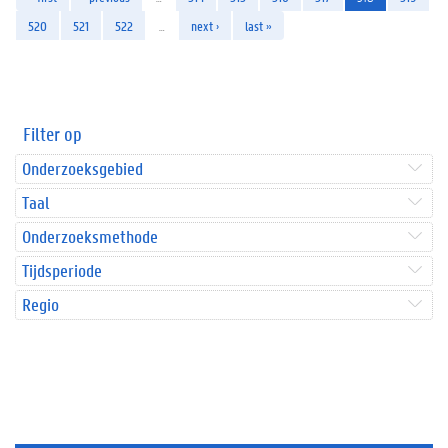
520
521
522
…
next ›
last »
Filter op
Onderzoeksgebied
Taal
Onderzoeksmethode
Tijdsperiode
Regio