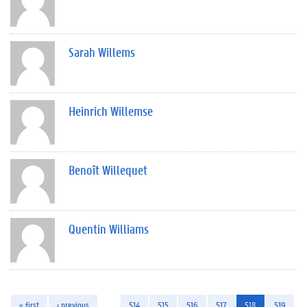
Sarah Willems
Heinrich Willemse
Benoît Willequet
Quentin Williams
« first
‹ previous
…
514
515
516
517
518
519