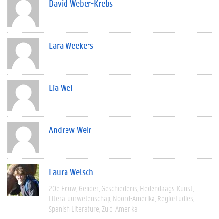
David Weber-Krebs
Lara Weekers
Lia Wei
Andrew Weir
Laura Welsch
20e Eeuw
Gender
Geschiedenis
Hedendaags
Kunst
Literatuurwetenschap
Noord-Amerika
Regiostudies
Spanish Literature
Zuid-Amerika