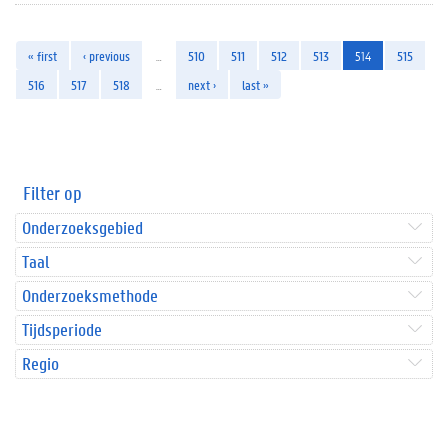
« first
‹ previous
…
510
511
512
513
514
515
516
517
518
…
next ›
last »
Filter op
Onderzoeksgebied
Taal
Onderzoeksmethode
Tijdsperiode
Regio