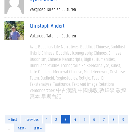
Vakgroep Talen en Culturen
Christoph Anderl
Vakgroep Talen en Culturen
Azië
Buddha's Life Narratives
Buddhist Chinese
Buddhist
Hybrid Chinese
Buddhist Iconography
Chinees
Chinese
Buddhism
Chinese Manuscripts
Digital Humanities
Dunhuang Studies
Iconografie En Beeldanalyse
Kunst
Late Oudheid
Medieval Chinese
Middeleeuwen
Oosterse
Talen
Oudheid
Regiostudies
Religie
Taal- En
Tekstanalyse
Taalkunde
Text And Image Relations
Veldonderzoek
中古漢語
中國佛教
敦煌學
敦煌
寫本
早期白話
« first
‹ previous
1
2
3
4
5
6
7
8
9
…
next ›
last »