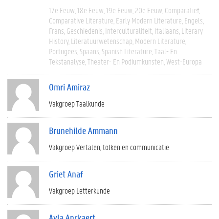
17e Eeuw
18e Eeuw
19e Eeuw
20e Eeuw
Comparatief
Comparative Literature
Early Modern Literature
Engels
Frans
Geschiedenis
Interculturaliteit
Italiaans
Literary
History
Literatuurwetenschap
Modern Literature
Portugees
Spaans
Spanish Literature
Taal- En
Tekstanalyse
Theater- En Podiumkunsten
West-Europa
Omri Amiraz
Vakgroep Taalkunde
Brunehilde Ammann
Vakgroep Vertalen, tolken en communicatie
Griet Anaf
Vakgroep Letterkunde
Ayla Anckaert