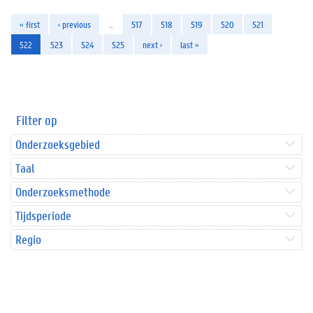
« first
‹ previous
…
517
518
519
520
521
522
523
524
525
next ›
last »
Filter op
Onderzoeksgebied
Taal
Onderzoeksmethode
Tijdsperiode
Regio