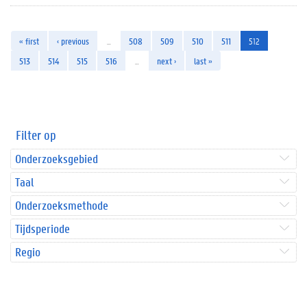
« first
‹ previous
…
508
509
510
511
512
513
514
515
516
…
next ›
last »
Filter op
Onderzoeksgebied
Taal
Onderzoeksmethode
Tijdsperiode
Regio