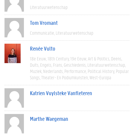
Literatuurwetenschap
Tom Vromant
Communicatie
Literatuurwetenschap
Renée Vulto
18e Eeuw
18th Century
19e Eeuw
Art & Politics
Deens
Duits
Engels
Frans
Geschiedenis
Literatuurwetenschap
Muziek
Nederlands
Performance
Political History
Popular
Songs
Theater- En Podiumkunsten
West-Europa
Katrien Vuylsteke Vanfleteren
Marthe Waegeman