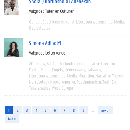
Shola (Olorunshola) Adenekan
Vakgroep Talen en Culturen
Gender
Geschiedenis
Kunst
Literatuurwetenschap
Media
Regiostudies
Simona Adinolfi
Vakgroep Letterkunde
20e Eeuw
Art And Technology
Comparative Literature
Digital Media
Engels
Hedendaags
Italiaans
Literatuurwetenschap
Media
Migration
Narrative Theory
Narratology
Noord-Amerika
Posthumanism
Taal- En
Tekstanalyse
West-Europa
1
2
3
4
5
6
7
8
9
…
next ›
last »