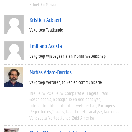
Ethiek En Moraal
Kristien Ackaert
Vakgroep Taalkunde
Emiliano Acosta
Vakgroep Wijsbegeerte en Moraalwetenschap
Matías Adam-Barrios
Vakgroep Vertalen, tolken en communicatie
19e Eeuw
20e Eeuw
Comparatief
Engels
Frans
Geschiedenis
Iconografie En Beeldanalyse
Interculturaliteit
Literatuurwetenschap
Portugees
Regiostudies
Spaans
Taal- En Tekstanalyse
Taalkunde
Venezuela
Vertaalkunde
Zuid-Amerika