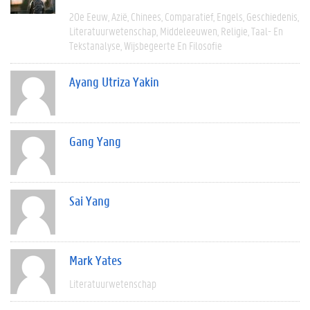
20e Eeuw
Azië
Chinees
Comparatief
Engels
Geschiedenis
Literatuurwetenschap
Middeleeuwen
Religie
Taal- En
Tekstanalyse
Wijsbegeerte En Filosofie
Ayang Utriza Yakin
Gang Yang
Sai Yang
Mark Yates
Literatuurwetenschap