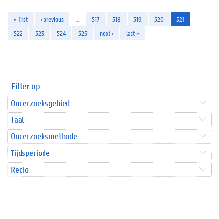
« first
‹ previous
…
517
518
519
520
521
522
523
524
525
next ›
last »
Filter op
Onderzoeksgebied
Taal
Onderzoeksmethode
Tijdsperiode
Regio