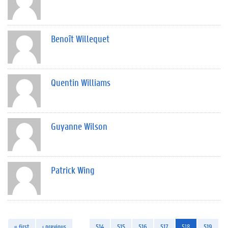
Benoît Willequet
Quentin Williams
Guyanne Wilson
Patrick Wing
« first
‹ previous
…
514
515
516
517
518
519