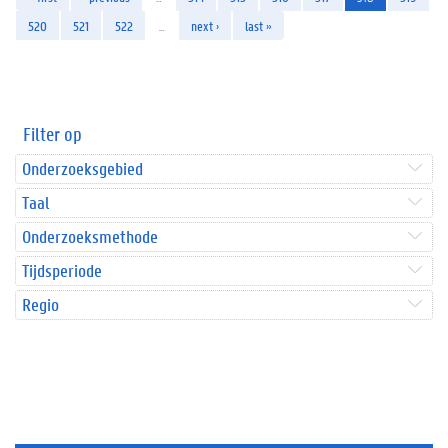
520
521
522
…
next ›
last »
Filter op
Onderzoeksgebied
Taal
Onderzoeksmethode
Tijdsperiode
Regio