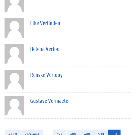
Elke Verlinden
Helena Verloo
Renske Verlooy
Gustave Vermaete
« first
‹ previous
…
497
498
499
500
501