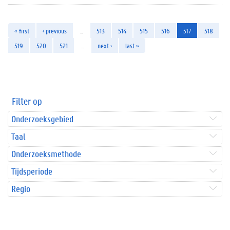
« first
‹ previous
…
513
514
515
516
517
518
519
520
521
…
next ›
last »
Filter op
Onderzoeksgebied
Taal
Onderzoeksmethode
Tijdsperiode
Regio