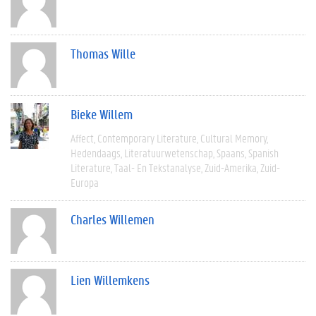
Thomas Wille
Bieke Willem
Affect
Contemporary Literature
Cultural Memory
Hedendaags
Literatuurwetenschap
Spaans
Spanish
Literature
Taal- En Tekstanalyse
Zuid-Amerika
Zuid-
Europa
Charles Willemen
Lien Willemkens