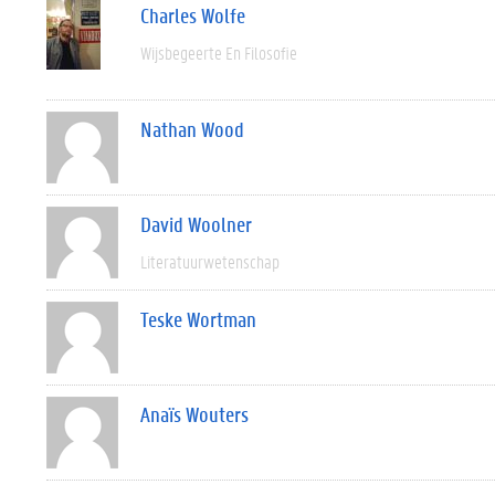
Charles Wolfe
Wijsbegeerte En Filosofie
Nathan Wood
David Woolner
Literatuurwetenschap
Teske Wortman
Anaïs Wouters